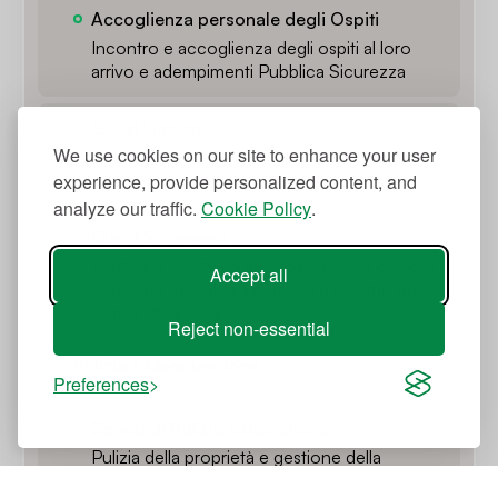
Accoglienza personale degli Ospiti
Incontro e accoglienza degli ospiti al loro
arrivo e adempimenti Pubblica Sicurezza
Guest Liasion
We use cookies on our site to enhance your user
Comunicazione e assistenza continua agli
experience, provide personalized content, and
ospiti durante il loro soggiorno
analyze our traffic.
Cookie Policy
.
Guest Screening
Verifica e controllo degli ospiti prima del loro
Accept all
arrivo per garantire sicurezza e rispetto delle
regole della casa
Reject non-essential
Pulizia e Manutenzione
Preferences
Servizi di Pulizia e biancheria
Pulizia della proprietà e gestione della
biancheria