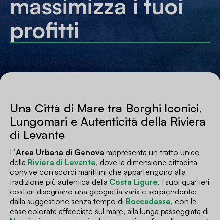
massimizza i tuoi
profitti
Una Città di Mare tra Borghi Iconici,
Lungomari e Autenticità della Riviera
di Levante
L’
Area Urbana di Genova
rappresenta un tratto unico
della
Riviera di Levante
, dove la dimensione cittadina
convive con scorci marittimi che appartengono alla
tradizione più autentica della
Costa Ligure
. I suoi quartieri
costieri disegnano una geografia varia e sorprendente:
dalla suggestione senza tempo di
Boccadasse
, con le
case colorate affacciate sul mare, alla lunga passeggiata di