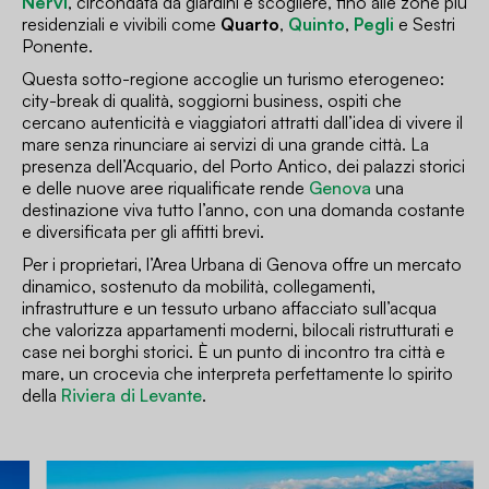
Nervi
, circondata da giardini e scogliere, fino alle zone più
residenziali e vivibili come
Quarto
,
Quinto
,
Pegli
e Sestri
Ponente.
Questa sotto-regione accoglie un turismo eterogeneo:
city-break di qualità, soggiorni business, ospiti che
cercano autenticità e viaggiatori attratti dall’idea di vivere il
mare senza rinunciare ai servizi di una grande città. La
presenza dell’Acquario, del Porto Antico, dei palazzi storici
e delle nuove aree riqualificate rende
Genova
una
destinazione viva tutto l’anno, con una domanda costante
e diversificata per gli affitti brevi.
Per i proprietari, l’Area Urbana di Genova offre un mercato
dinamico, sostenuto da mobilità, collegamenti,
infrastrutture e un tessuto urbano affacciato sull’acqua
che valorizza appartamenti moderni, bilocali ristrutturati e
case nei borghi storici. È un punto di incontro tra città e
mare, un crocevia che interpreta perfettamente lo spirito
della
Riviera di Levante
.