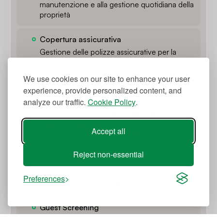
manutenzione e alla gestione quotidiana della
proprietà
Copertura assicurativa
Gestione delle polizze assicurative per la
proprietà
We use cookies on our site to enhance your user
Servizi per gli Ospiti
experience, provide personalized content, and
analyze our traffic.
Cookie Policy
.
Accoglienza personale degli Ospiti
Incontro e accoglienza degli ospiti al loro
Accept all
arrivo e adempimenti Pubblica Sicurezza
Reject non-essential
Guest Liasion
Comunicazione e assistenza continua agli
Preferences
ospiti durante il loro soggiorno
Guest Screening