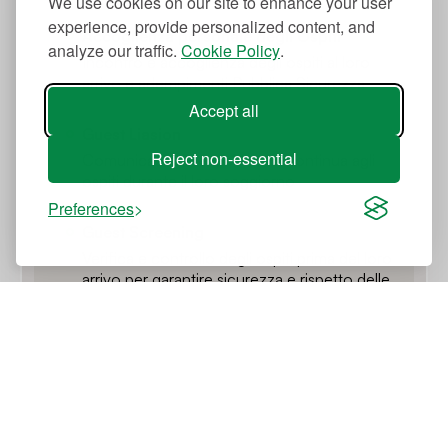
We use cookies on our site to enhance your user
experience, provide personalized content, and
Accoglienza personale degli Ospiti
analyze our traffic.
Cookie Policy
.
Incontro e accoglienza degli ospiti al loro
arrivo e adempimenti Pubblica Sicurezza
Accept all
Guest Liasion
Reject non-essential
Comunicazione e assistenza continua agli
ospiti durante il loro soggiorno
Preferences
Guest Screening
Verifica e controllo degli ospiti prima del loro
arrivo per garantire sicurezza e rispetto delle
regole della casa
Pulizia e Manutenzione
Servizi di Pulizia e biancheria
Pulizia della proprietà e gestione della