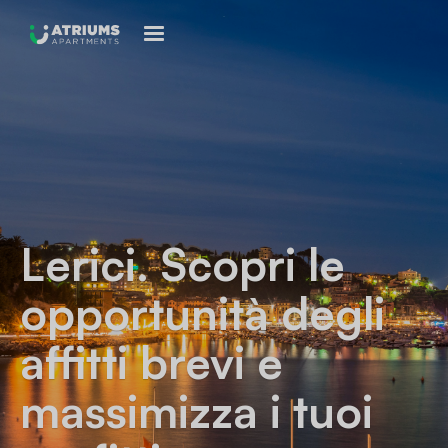
Lerici
. Scopri le
opportunità degli
affitti brevi e
massimizza i tuoi