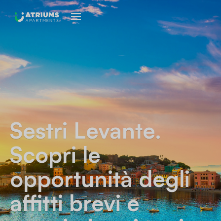
Sestri Levante
.
Scopri le
opportunità degli
affitti brevi e