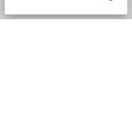
Comunicazione e assistenza continua agli
ospiti durante il loro soggiorno
Guest Screening
Verifica e controllo degli ospiti prima del loro
arrivo per garantire sicurezza e rispetto delle
regole della casa
Pulizia e Manutenzione
Servizi di Pulizia e biancheria
Pulizia della proprietà e gestione della
biancheria
Hotel quality Linen and towels
Fornitura di lenzuola e asciugamani di alta
qualità