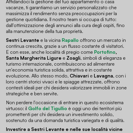
Affidandoci la gestione del tuo appartamento o casa
vacanze, ti garantiamo un servizio personalizzato che
massimizza il rendimento senza preoccupazioni per la
gestione quotidiana. Il nostro team si occupa di tutto:
dall'ottimizzazione degli annunci alla cura degli ospiti, fino
alla manutenzione della tua proprietà.
Sestri Levante
e la vicina
Rapallo
offrono un mercato in
continua crescita, grazie a un flusso costante di visitatori.
E con esse, anche località di pregio come
Portofino
,
Santa Margherita Ligure
e
Zoagli
, simboli di eleganza e
turismo internazionale, contribuiscono ad alimentare
un'economia turistica solida, attrattiva e in costante
evoluzione. Allo stesso modo,
Chiavari
e
Lavagna
, con i
loro centri storici vivaci e le spiagge attrezzate, offrono
contesti ideali per chi desidera valorizzare immobili in zone
strategiche e ben servite.
Non perdere l'occasione di entrare in questo ecosistema
virtuoso: il
Golfo del Tigullio
è oggi uno dei territori più
promettenti per chi desidera un investimento solido,
sostenuto da una domanda turistica variegata e di qualità.
Investire a Sestri Levante e nelle sue località vicine